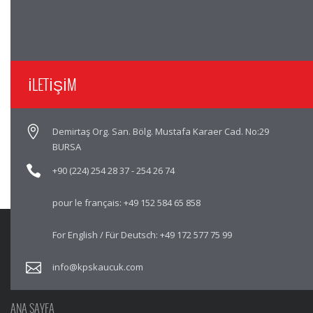
İLETİŞİM
Demirtaş Org. San. Bölg. Mustafa Karaer Cad. No:29
BURSA
+90 (224) 254 28 37
-
254 26 74
pour le français:
+49 152 584 65 858
For English / Für Deutsch:
+49 172 577 75 99
info@kpskaucuk.com
ANA SAYFA