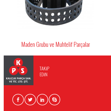
Maden Grubu ve Muhtelif Parçalar
TAKİP
EDİN