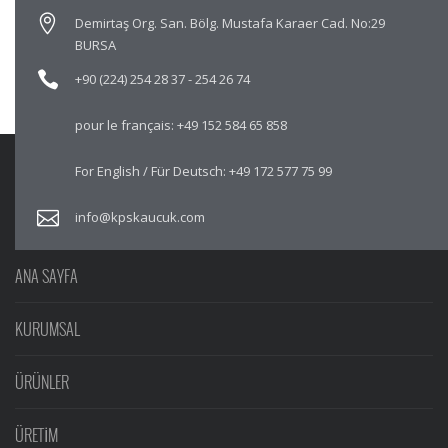
Demirtaş Org. San. Bölg. Mustafa Karaer Cad. No:29
BURSA
+90 (224) 254 28 37
-
254 26 74
pour le français:
+49 152 584 65 858
For English / Für Deutsch:
+49 172 577 75 99
info@kpskaucuk.com
ANA SAYFA
KURUMSAL
ÜRÜNLER
ÜRETİM