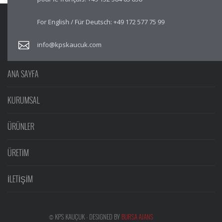
For English / Für Deutsch:
+49 172 577 75 99
info@kpskaucuk.com
ANA SAYFA
KURUMSAL
ÜRÜNLER
ÜRETİM
İLETİŞİM
© KPS KAUÇUK - DESIGNED BY
BURSA AJANS