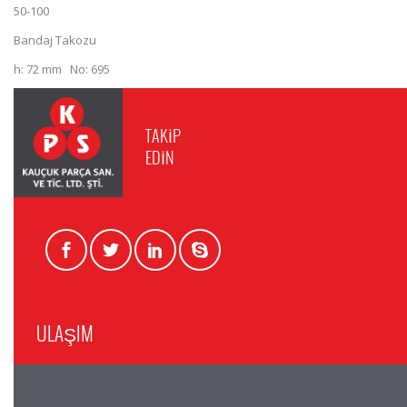
50-100
Bandaj Takozu
h: 72 mm No: 695
TAKİP
EDİN
ULAŞIM