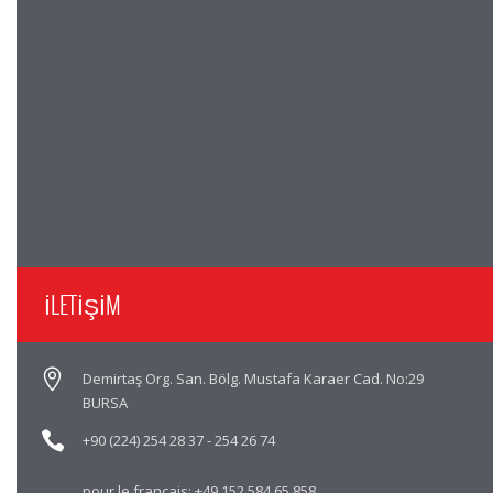
İLETİŞİM
Demirtaş Org. San. Bölg. Mustafa Karaer Cad. No:29
BURSA
+90 (224) 254 28 37
-
254 26 74
pour le français:
+49 152 584 65 858