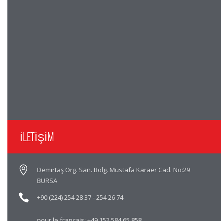
İLETİŞİM
Demirtaş Org. San. Bölg. Mustafa Karaer Cad. No:29
BURSA
+90 (224) 254 28 37
-
254 26 74
pour le français:
+49 152 584 65 858