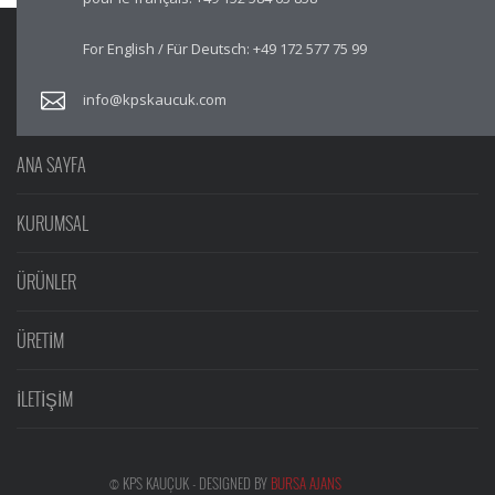
For English / Für Deutsch:
+49 172 577 75 99
info@kpskaucuk.com
ANA SAYFA
KURUMSAL
ÜRÜNLER
ÜRETİM
İLETİŞİM
© KPS KAUÇUK - DESIGNED BY
BURSA AJANS