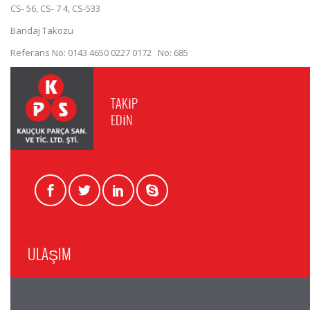
CS- 56, CS- 7 4, CS-533
Bandaj Takozu
Referans No: 0143 4650 0227 0172 No: 685
TAKİP
EDİN
ULAŞIM