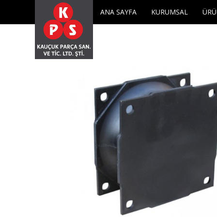
KPS KAUÇUK
meta name="description" content="KPS KAUÇUK">
ANA SAYFA
KURUMSAL
ÜRÜ