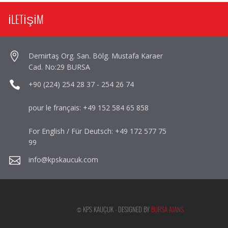
İLETİŞİM
Demirtaş Org. San. Bölg. Mustafa Karaer
Cad. No:29 BURSA
+90 (224) 254 28 37
-
254 26 74
pour le français:
+49 152 584 65 858
For English / Für Deutsch:
+49 172 577 75
99
info@kpskaucuk.com
© KPS KAUÇUK - DESIGNED BY
BURSA AJANS