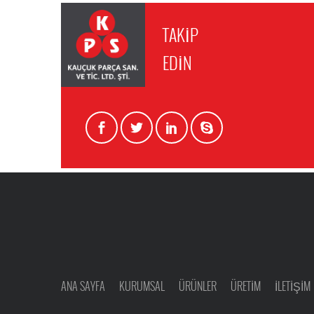
TAKİP
EDİN
ANA SAYFA
KURUMSAL
ÜRÜNLER
ÜRETİM
İLETİŞİM