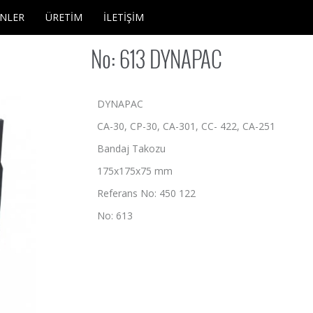
NLER
ÜRETİM
İLETİŞİM
No: 613 DYNAPAC
DYNAPAC
CA-30, CP-30, CA-301, CC- 422, CA-251
Bandaj Takozu
175x175x75 mm
Referans No: 450 122
No: 613