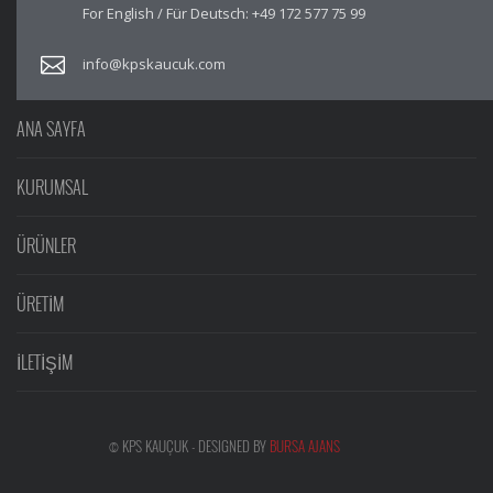
For English / Für Deutsch:
+49 172 577 75 99
info@kpskaucuk.com
ANA SAYFA
KURUMSAL
ÜRÜNLER
ÜRETİM
İLETİŞİM
© KPS KAUÇUK - DESIGNED BY
BURSA AJANS