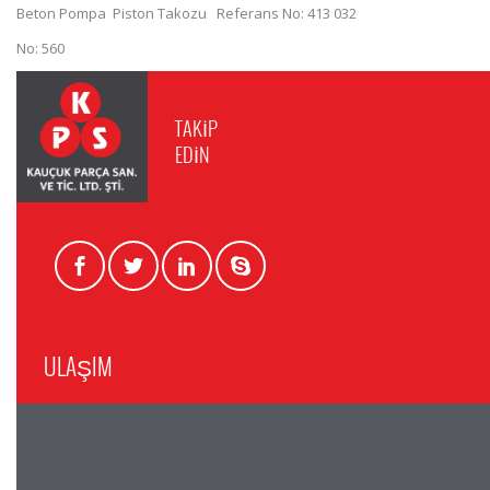
Beton Pompa Piston Takozu Referans No: 413 032
No: 560
TAKİP
EDİN
ULAŞIM