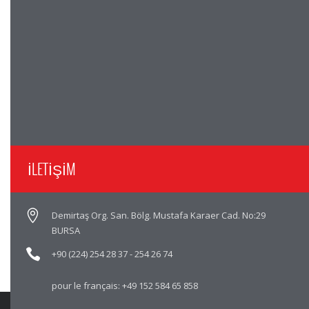
İLETİŞİM
Demirtaş Org. San. Bölg. Mustafa Karaer Cad. No:29
BURSA
+90 (224) 254 28 37
-
254 26 74
pour le français:
+49 152 584 65 858